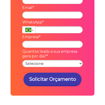
Email*
WhatsApp*
Empresa*
Quantos leads a sua empresa
gera por dia?*
Solicitar Orçamento