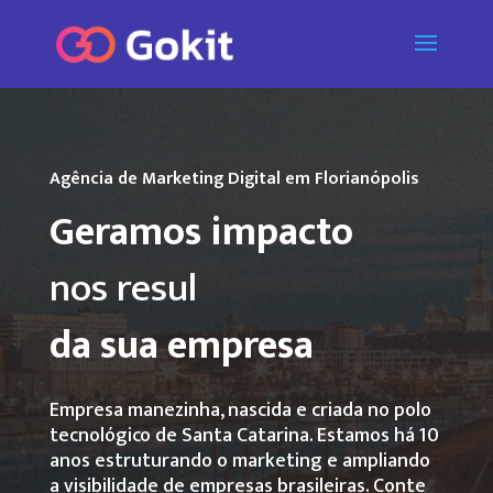
Tocador
de
vídeo
Agência de Marketing Digital em Florianópolis
Geramos impacto
nas vendas
|
da sua empresa
Empresa manezinha, nascida e criada no polo
tecnológico de Santa Catarina. Estamos há 10
anos estruturando o marketing e ampliando
a visibilidade de empresas brasileiras. Conte