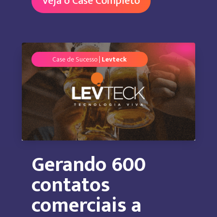
Veja o Case Completo
Case de Sucesso |
Levteck
Gerando 600
contatos
comerciais a