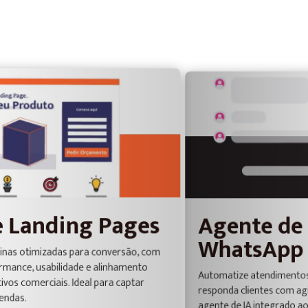
Agente de IA para
s
C
WhatsApp
P
om
Div
Automatize atendimentos, qualifique leads e
De
responda clientes com agilidade através de um
ge