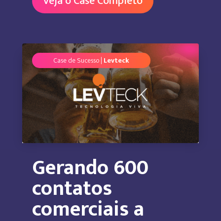
Veja o Case Completo
Case de Sucesso |
Levteck
Gerando 600
contatos
comerciais a