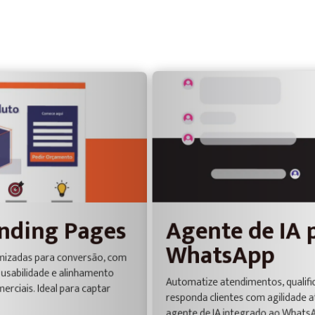
Agente de IA para
s
C
WhatsApp
P
om
Div
Automatize atendimentos, qualifique leads e
De
responda clientes com agilidade através de um
ge