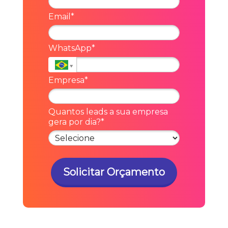
Email*
WhatsApp*
Empresa*
Quantos leads a sua empresa
gera por dia?*
Solicitar Orçamento