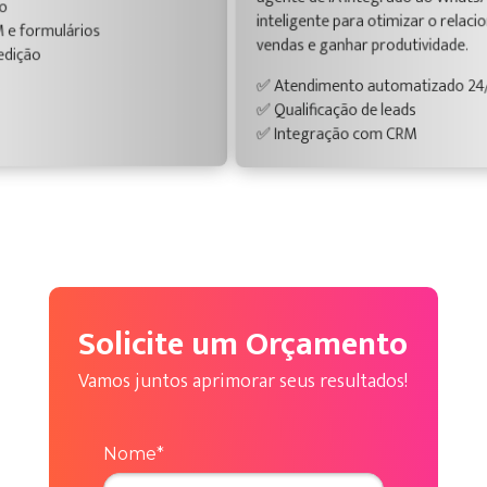
agente de IA integrado ao WhatsApp. Uma solução
can
inteligente para otimizar o relacionamento, acelerar
vendas e ganhar produtividade.
✅ C
✅ 
✅ Atendimento automatizado 24/7
✅ 
✅ Qualificação de leads
✅ Integração com CRM
Solicite um Orçamento
Vamos juntos aprimorar seus resultados!
Nome*