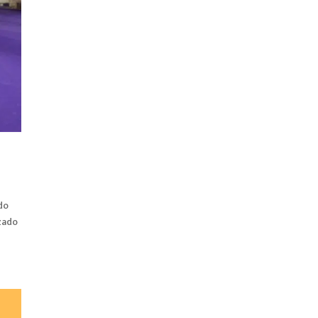
do
zado