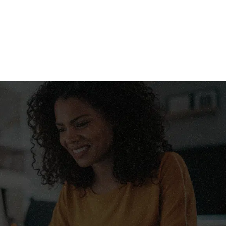
home
serviç