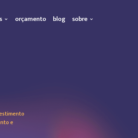
s
orçamento
blog
sobre
vestimento
nto e