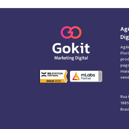
Agê
Dig
Agên
Flor
prod
pago
mais
ven
Rua 
1885
Brasi