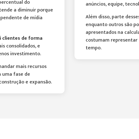
percentual do
anúncios, equipe, tecno
tende a diminuir porque
Além disso, parte desse
dependente de mídia
enquanto outros são pon
apresentados na calcul
i clientes de forma
costumam representar 
ais consolidados, e
tempo.
nos investimento.
mandar mais recursos
m uma fase de
construção e expansão.