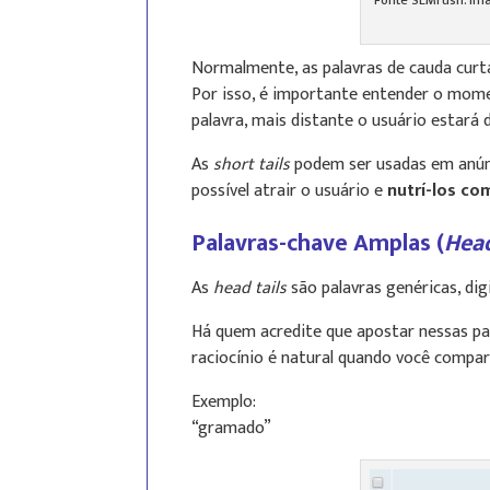
Fonte SEMrush. Im
Normalmente, as palavras de cauda curt
Por isso, é importante entender o momen
palavra, mais distante o usuário estará
As
short tails
podem ser usadas em anúnci
possível atrair o usuário e
nutrí-los c
Palavras-chave Amplas (
Head
As
head tails
são palavras genéricas, di
Há quem acredite que apostar nessas pa
raciocínio é natural quando você compa
Exemplo:
“gramado”