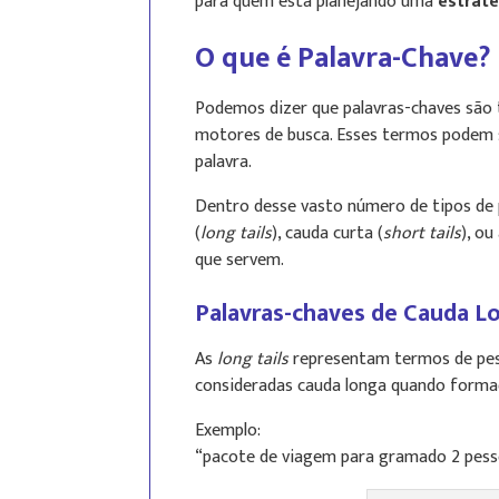
para quem está planejando uma
estraté
O que é Palavra-Chave?
Podemos dizer que palavras-chaves são
motores de busca. Esses termos podem 
palavra.
Dentro desse vasto número de tipos de 
(
long tails
), cauda curta (
short tails
), ou
que servem.
Palavras-chaves de Cauda Lo
As
long tails
representam termos de pesq
consideradas cauda longa quando formad
Exemplo:
“pacote de viagem para gramado 2 pes