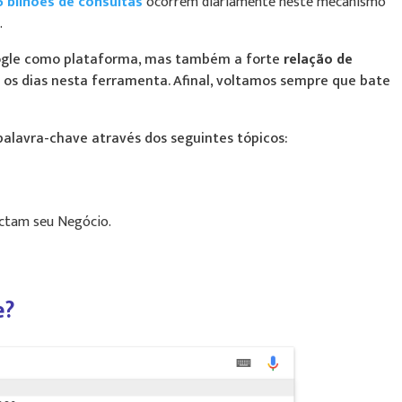
5 bilhões de consultas
ocorrem diariamente
neste mecanismo
.
oogle como plataforma, mas também a forte
relação de
os dias nesta ferramenta. Afinal, voltamos sempre que bate
 palavra-chave através dos seguintes tópicos:
ctam seu Negócio.
e?