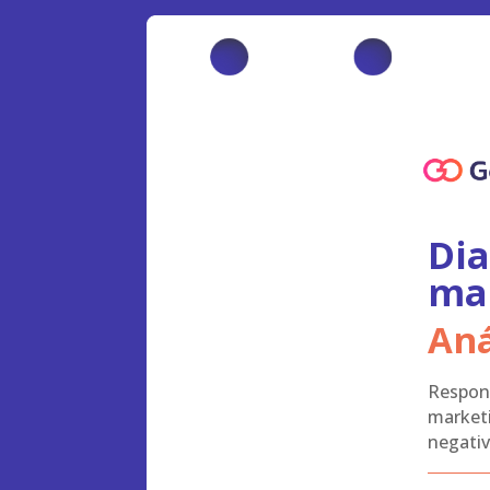
Dia
mar
Aná
Respond
marketi
negati